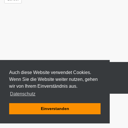
Auch diese Website verwendet Cookies.
Wenn Sie die Website weiter nutzen, gehen
wir von Ihrem Einverständnis aus.
© 2026 ODEKI - ALLE RECHTE VORBEHALTEN
Datenschutz
Einverstanden