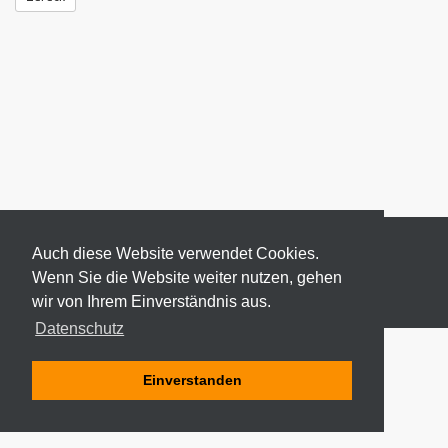
Auch diese Website verwendet Cookies.
Wenn Sie die Website weiter nutzen, gehen
wir von Ihrem Einverständnis aus.
© 2026 ODEKI - ALLE RECHTE VORBEHALTEN
Datenschutz
Einverstanden