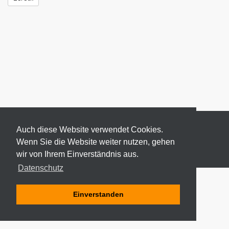
Auch diese Website verwendet Cookies.
Wenn Sie die Website weiter nutzen, gehen
wir von Ihrem Einverständnis aus.
© 2026 ODEKI - ALLE RECHTE VORBEHALTEN
Datenschutz
Einverstanden