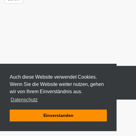
Auch diese Website verwendet Cookies.
Wenn Sie die Website weiter nutzen, gehen
wir von Ihrem Einverständnis aus.
© 2026 ODEKI - ALLE RECHTE VORBEHALTEN
Datenschutz
Einverstanden