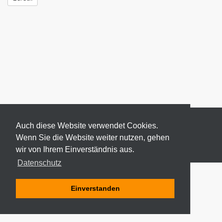
Auch diese Website verwendet Cookies.
Wenn Sie die Website weiter nutzen, gehen
wir von Ihrem Einverständnis aus.
© 2026 ODEKI - ALLE RECHTE VORBEHALTEN
Datenschutz
Einverstanden