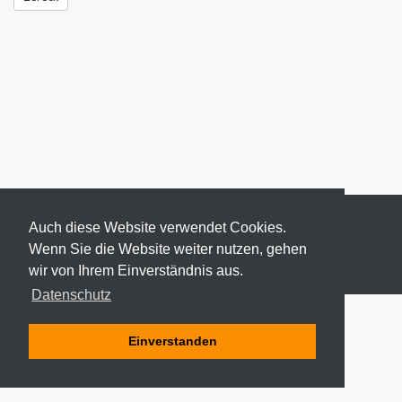
Auch diese Website verwendet Cookies.
Wenn Sie die Website weiter nutzen, gehen
wir von Ihrem Einverständnis aus.
© 2026 ODEKI - ALLE RECHTE VORBEHALTEN
Datenschutz
Einverstanden