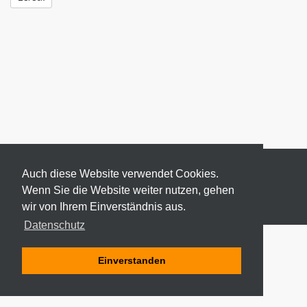
Auch diese Website verwendet Cookies.
Wenn Sie die Website weiter nutzen, gehen
wir von Ihrem Einverständnis aus.
© 2026 ODEKI - ALLE RECHTE VORBEHALTEN
Datenschutz
Einverstanden