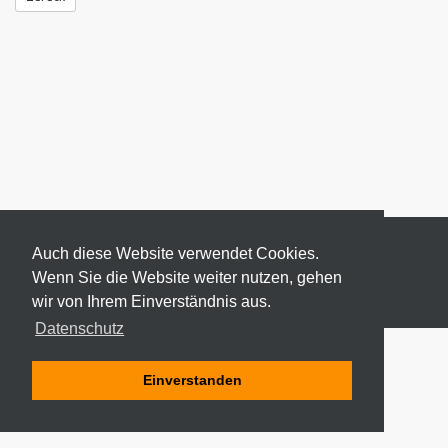
Auch diese Website verwendet Cookies.
Wenn Sie die Website weiter nutzen, gehen
wir von Ihrem Einverständnis aus.
© 2026 ODEKI - ALLE RECHTE VORBEHALTEN
Datenschutz
Einverstanden