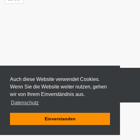
Auch diese Website verwendet Cookies.
Wenn Sie die Website weiter nutzen, gehen
wir von Ihrem Einverständnis aus.
© 2026 ODEKI - ALLE RECHTE VORBEHALTEN
Datenschutz
Einverstanden