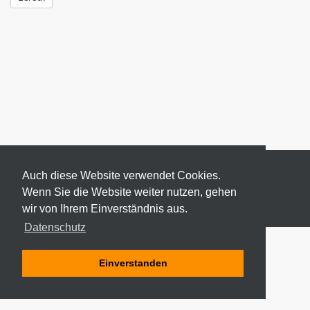
Auch diese Website verwendet Cookies.
Wenn Sie die Website weiter nutzen, gehen
wir von Ihrem Einverständnis aus.
© 2026 ODEKI - ALLE RECHTE VORBEHALTEN
Datenschutz
Einverstanden