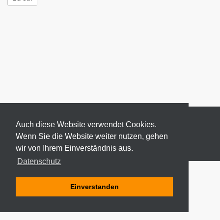
Auch diese Website verwendet Cookies.
Wenn Sie die Website weiter nutzen, gehen
wir von Ihrem Einverständnis aus.
© 2026 ODEKI - ALLE RECHTE VORBEHALTEN
Datenschutz
Einverstanden