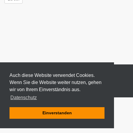
Auch diese Website verwendet Cookies.
Wenn Sie die Website weiter nutzen, gehen
wir von Ihrem Einverständnis aus.
© 2026 ODEKI - ALLE RECHTE VORBEHALTEN
Datenschutz
Einverstanden