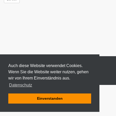
Auch diese Website verwendet Cookies.
Wenn Sie die Website weiter nutzen, gehen
wir von Ihrem Einverständnis aus.
© 2026 ODEKI - ALLE RECHTE VORBEHALTEN
Datenschutz
Einverstanden