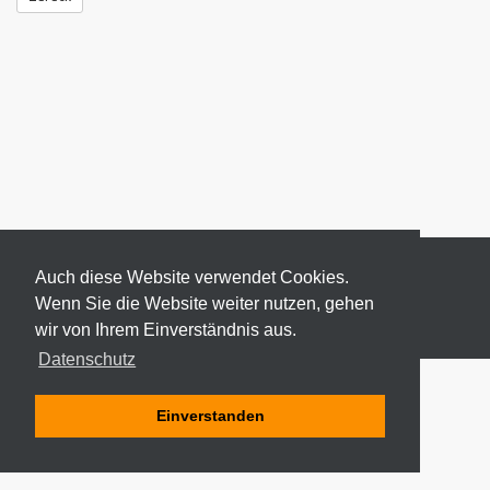
Auch diese Website verwendet Cookies.
Wenn Sie die Website weiter nutzen, gehen
wir von Ihrem Einverständnis aus.
© 2026 ODEKI - ALLE RECHTE VORBEHALTEN
Datenschutz
Einverstanden