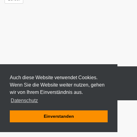
Auch diese Website verwendet Cookies.
Wenn Sie die Website weiter nutzen, gehen
wir von Ihrem Einverständnis aus.
© 2026 ODEKI - ALLE RECHTE VORBEHALTEN
Datenschutz
Einverstanden