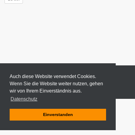
Auch diese Website verwendet Cookies.
Wenn Sie die Website weiter nutzen, gehen
wir von Ihrem Einverständnis aus.
© 2026 ODEKI - ALLE RECHTE VORBEHALTEN
Datenschutz
Einverstanden