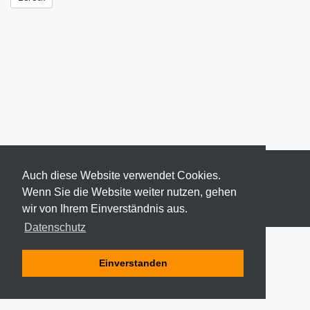
Auch diese Website verwendet Cookies.
Wenn Sie die Website weiter nutzen, gehen
wir von Ihrem Einverständnis aus.
© 2026 ODEKI - ALLE RECHTE VORBEHALTEN
Datenschutz
Einverstanden