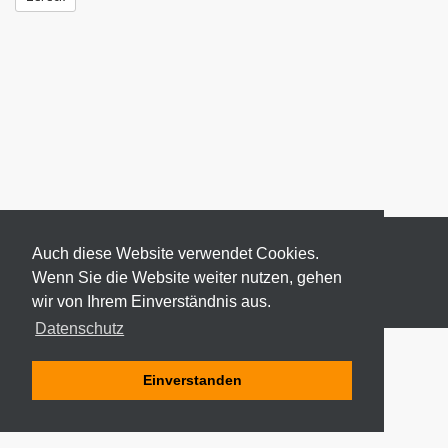
Auch diese Website verwendet Cookies.
Wenn Sie die Website weiter nutzen, gehen
wir von Ihrem Einverständnis aus.
© 2026 ODEKI - ALLE RECHTE VORBEHALTEN
Datenschutz
Einverstanden