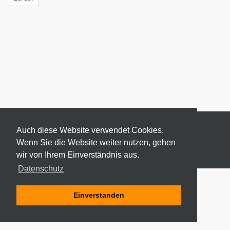
Auch diese Website verwendet Cookies.
Wenn Sie die Website weiter nutzen, gehen
wir von Ihrem Einverständnis aus.
© 2026 ODEKI - ALLE RECHTE VORBEHALTEN
Datenschutz
Einverstanden