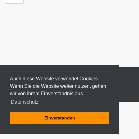
Auch diese Website verwendet Cookies.
Wenn Sie die Website weiter nutzen, gehen
wir von Ihrem Einverständnis aus.
© 2026 ODEKI - ALLE RECHTE VORBEHALTEN
Datenschutz
Einverstanden