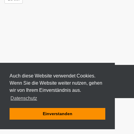
Auch diese Website verwendet Cookies.
Wenn Sie die Website weiter nutzen, gehen
wir von Ihrem Einverständnis aus.
© 2026 ODEKI - ALLE RECHTE VORBEHALTEN
Datenschutz
Einverstanden