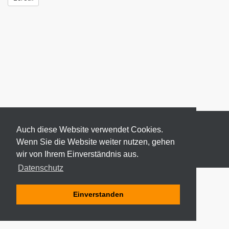
Auch diese Website verwendet Cookies.
Wenn Sie die Website weiter nutzen, gehen
wir von Ihrem Einverständnis aus.
© 2026 ODEKI - ALLE RECHTE VORBEHALTEN
Datenschutz
Einverstanden