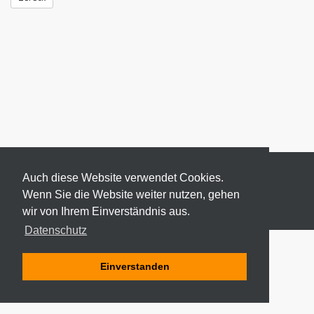
Auch diese Website verwendet Cookies.
Wenn Sie die Website weiter nutzen, gehen
wir von Ihrem Einverständnis aus.
© 2026 ODEKI - ALLE RECHTE VORBEHALTEN
Datenschutz
Einverstanden