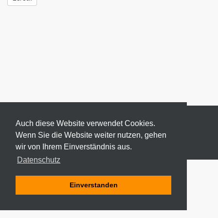
Auch diese Website verwendet Cookies.
Wenn Sie die Website weiter nutzen, gehen
wir von Ihrem Einverständnis aus.
© 2026 ODEKI - ALLE RECHTE VORBEHALTEN
Datenschutz
Einverstanden