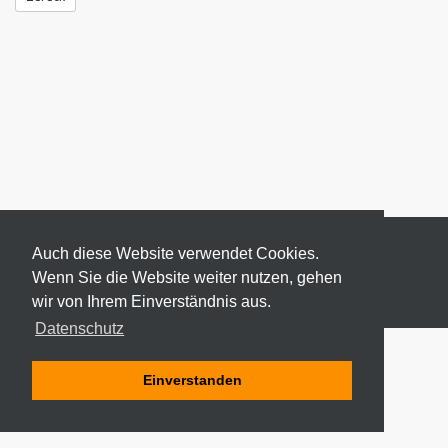
Auch diese Website verwendet Cookies.
Wenn Sie die Website weiter nutzen, gehen
wir von Ihrem Einverständnis aus.
© 2026 ODEKI - ALLE RECHTE VORBEHALTEN
Datenschutz
Einverstanden