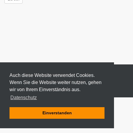
Auch diese Website verwendet Cookies.
Wenn Sie die Website weiter nutzen, gehen
wir von Ihrem Einverständnis aus.
© 2026 ODEKI - ALLE RECHTE VORBEHALTEN
Datenschutz
Einverstanden