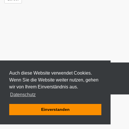
Auch diese Website verwendet Cookies.
Wenn Sie die Website weiter nutzen, gehen
wir von Ihrem Einverständnis aus.
© 2026 ODEKI - ALLE RECHTE VORBEHALTEN
Datenschutz
Einverstanden