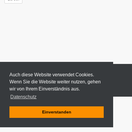
Auch diese Website verwendet Cookies.
Wenn Sie die Website weiter nutzen, gehen
wir von Ihrem Einverständnis aus.
© 2026 ODEKI - ALLE RECHTE VORBEHALTEN
Datenschutz
Einverstanden