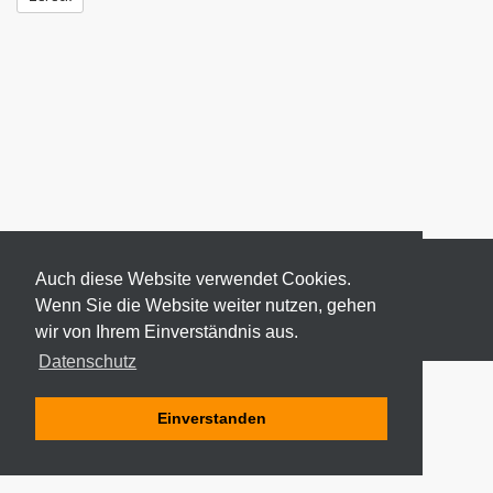
Auch diese Website verwendet Cookies.
Wenn Sie die Website weiter nutzen, gehen
wir von Ihrem Einverständnis aus.
© 2026 ODEKI - ALLE RECHTE VORBEHALTEN
Datenschutz
Einverstanden