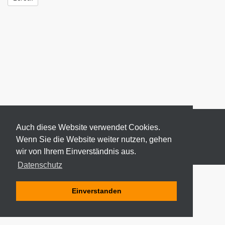
Auch diese Website verwendet Cookies.
Wenn Sie die Website weiter nutzen, gehen
wir von Ihrem Einverständnis aus.
© 2026 ODEKI - ALLE RECHTE VORBEHALTEN
Datenschutz
Einverstanden