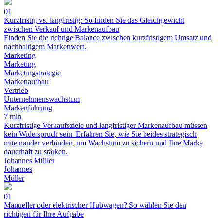
01
Kurzfristig vs. langfristig: So finden Sie das Gleichgewicht
zwischen Verkauf und Markenaufbau
Finden Sie die richtige Balance zwischen kurzfristigem Umsatz und
nachhaltigem Markenwert.
Marketing
Marketing
Marketingstrategie
Markenaufbau
Vertrieb
Unternehmenswachstum
Markenführung
7 min
Kurzfristige Verkaufsziele und langfristiger Markenaufbau müssen
kein Widerspruch sein. Erfahren Sie, wie Sie beides strategisch
miteinander verbinden, um Wachstum zu sichern und Ihre Marke
dauerhaft zu stärken.
Johannes Müller
Johannes
Müller
01
Manueller oder elektrischer Hubwagen? So wählen Sie den
richtigen für Ihre Aufgabe