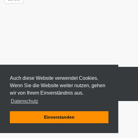
Auch diese Website verwendet Cookies.
Wenn Sie die Website weiter nutzen, gehen
wir von Ihrem Einverständnis aus.
© 2026 ODEKI - ALLE RECHTE VORBEHALTEN
Datenschutz
Einverstanden