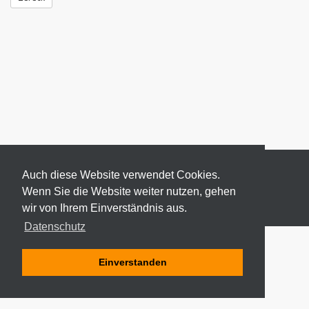
Auch diese Website verwendet Cookies.
Wenn Sie die Website weiter nutzen, gehen
wir von Ihrem Einverständnis aus.
© 2026 ODEKI - ALLE RECHTE VORBEHALTEN
Datenschutz
Einverstanden