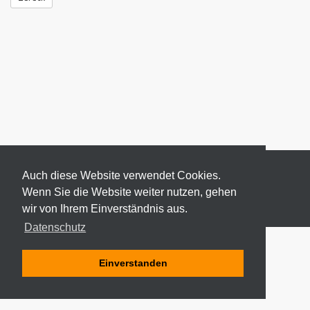
Auch diese Website verwendet Cookies.
Wenn Sie die Website weiter nutzen, gehen
wir von Ihrem Einverständnis aus.
© 2026 ODEKI - ALLE RECHTE VORBEHALTEN
Datenschutz
Einverstanden